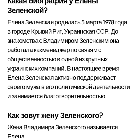
Какая биография у Елены
Зеленской?
Елена Зеленская родилась 5 марта 1978 года
в городе Крывий Риг, Украинская ССР. До
знакомства с Владимиром Зеленским она
работала какменеджер по связям с
общественностью в одной из крупных
украинских компаний. В настоящее время
Елена Зеленская активно поддерживает
своего мужа в его политической деятельности
и занимается благотворительностью.
Как зовут жену Зеленского?
Жена Владимира Зеленского называется
Елена.