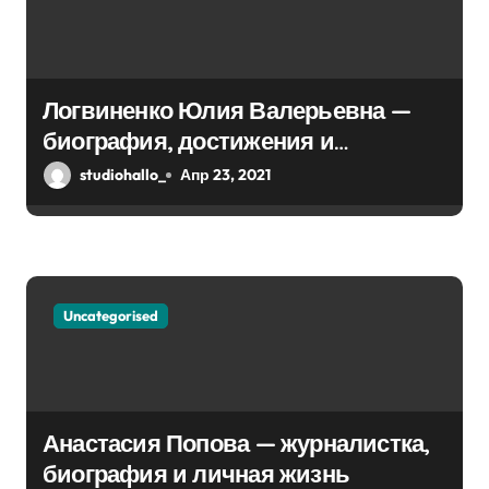
а
п
Логвиненко Юлия Валерьевна —
и
биография, достижения и
с
интересные факты Колпино
studiohallo_
Апр 23, 2021
я
м
Uncategorised
Анастасия Попова — журналистка,
биография и личная жизнь