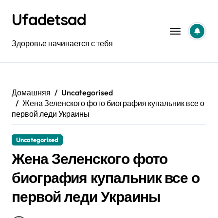
Перейти
Ufadetsad
к
содержанию
Здоровье начинается с тебя
Домашняя
Uncategorised
Жена Зеленского фото биография купальник все о
первой леди Украины
Uncategorised
Жена Зеленского фото
биография купальник все о
первой леди Украины