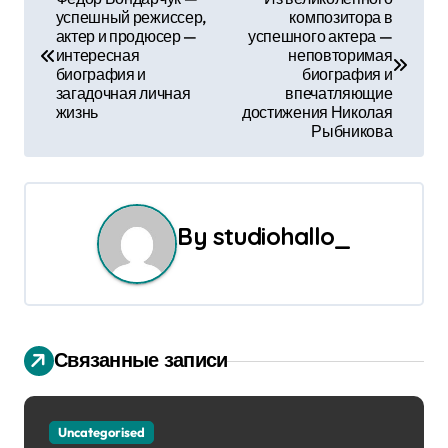
успешный режиссер,
композитора в
а
актер и продюсер —
успешного актера —
интересная
неповторимая
в
биография и
биография и
загадочная личная
впечатляющие
и
жизнь
достижения Николая
Рыбникова
г
а
ц
By
studiohallo_
и
я
п
Связанные записи
о
з
Uncategorised