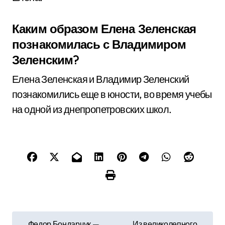
Каким образом Елена Зеленская
познакомилась с Владимиром
Зеленским?
Елена Зеленская и Владимир Зеленский
познакомились еще в юности, во время учебы
на одной из днепропетровских школ.
Н
Федор Бондарчук —
Из великолепного