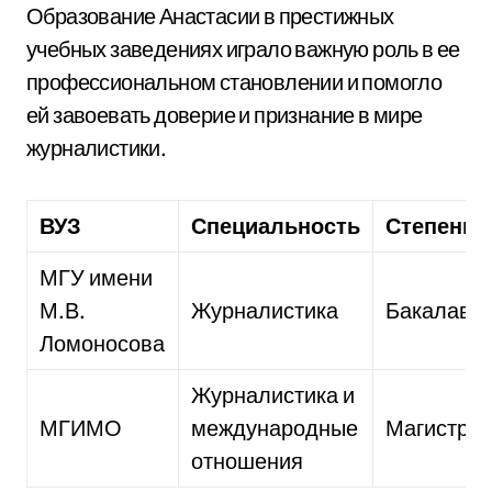
Образование Анастасии в престижных
учебных заведениях играло важную роль в ее
профессиональном становлении и помогло
ей завоевать доверие и признание в мире
журналистики.
ВУЗ
Специальность
Степень
МГУ имени
М.В.
Журналистика
Бакалавр
Ломоносова
Журналистика и
МГИМО
международные
Магистр
отношения