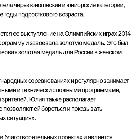
тела через юношеские и юниорские категории,
е годы подросткового возраста.
тся ее выступление на Олимпийских играх 2014
программу и завоевала золотую медаль. Это был
 первая золотая медаль для России в женском
народных соревнованиях и регулярно занимает
нтными и технически сложными программами,
 зрителей. Юлия также располагает
 позволяют ей бороться и показывать
х ситуациях.
 в благотворительных проектах и является