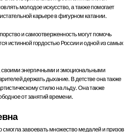
овлять молодое искусство, а также помогает
истательной карьере в фигурном катании.
упорство и самоотверженность могут помочь
ся истинной гордостью России и одной из самых
а своими энергичными и эмоциональными
зрителей держать дыхание. В детстве она также
артистическому стилю на льду. Она также
ободное от занятий времени.
евна
о смогла завоевать множество медалей и призов