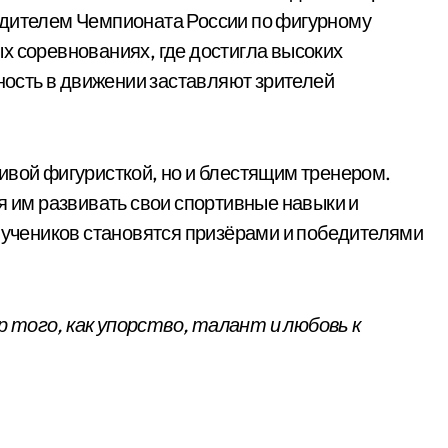
едителем Чемпионата России по фигурному
х соревнованиях, где достигла высоких
ьность в движении заставляют зрителей
ивой фигуристкой, но и блестящим тренером.
я им развивать свои спортивные навыки и
ё учеников становятся призёрами и победителями
 того, как упорство, талант и любовь к