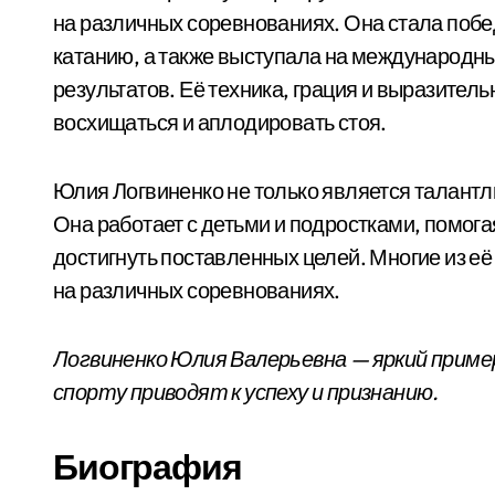
на различных соревнованиях. Она стала поб
катанию, а также выступала на международны
результатов. Её техника, грация и выразител
восхищаться и аплодировать стоя.
Юлия Логвиненко не только является талантл
Она работает с детьми и подростками, помога
достигнуть поставленных целей. Многие из е
на различных соревнованиях.
Логвиненко Юлия Валерьевна — яркий пример
спорту приводят к успеху и признанию.
Биография