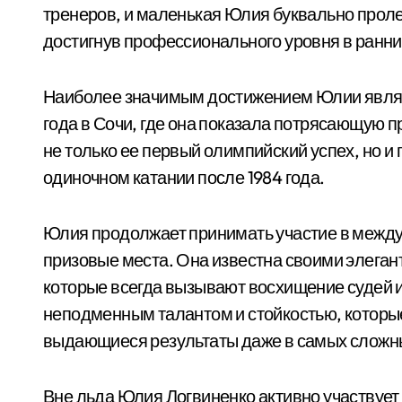
тренеров, и маленькая Юлия буквально проле
достигнув профессионального уровня в ранни
Наиболее значимым достижением Юлии являе
года в Сочи, где она показала потрясающую 
не только ее первый олимпийский успех, но и
одиночном катании после 1984 года.
Юлия продолжает принимать участие в между
призовые места. Она известна своими элега
которые всегда вызывают восхищение судей и
неподменным талантом и стойкостью, которые
выдающиеся результаты даже в самых сложны
Вне льда Юлия Логвиненко активно участвует