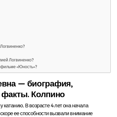
 Логвиненко?
лией Логвиненко?
в фильме «Юность»?
евна — биография,
 факты. Колпино
 катанию. В возрасте 4 лет она начала
 Вскоре ее способности вызвали внимание