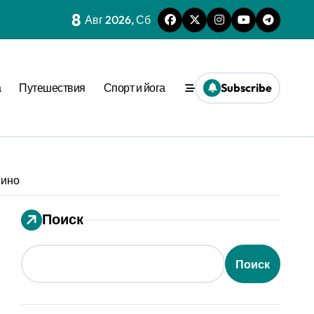
8
Авг 2026, Сб
нешним стимулом
а
Путешествия
Спорт и йога
Subscribe
та времени
еопределённости
еде
пино
 динамике
ения
Поиск
вне активации
Поиск
ion