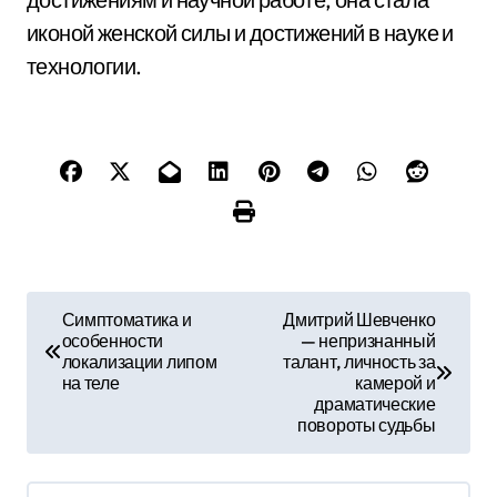
иконой женской силы и достижений в науке и
технологии.
Н
Симптоматика и
Дмитрий Шевченко
особенности
— непризнанный
а
локализации липом
талант, личность за
на теле
камерой и
в
драматические
повороты судьбы
и
г