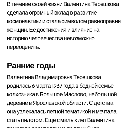
В течение своей жизни Валентина Терешкова
сделала огромный вклад в развитие
космонавтики и стала символом равноправия
женщин. Ее достижения и влияние на
историю человечества невозможно
переоценить.
Ранние годы
Валентина Владимировна Терешкова
родилась 6 марта 1937 года в бедной семье
колхозника в Большое Маслово, небольшой
деревне в Ярославской области. С детства
она увлекалась летной тематикой и мечтала
стать пилотом. Еще с малых лет Валентина