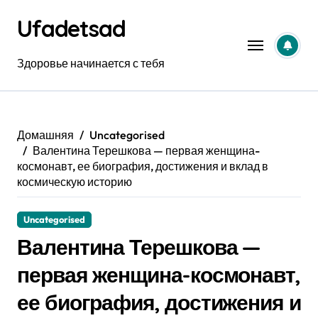
Перейти
Ufadetsad
к
содержанию
Здоровье начинается с тебя
Домашняя
Uncategorised
Валентина Терешкова — первая женщина-
космонавт, ее биография, достижения и вклад в
космическую историю
Uncategorised
Валентина Терешкова —
первая женщина-космонавт,
ее биография, достижения и