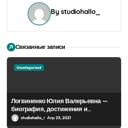
а
By
studiohallo_
ц
и
я
Связанные записи
п
о
Uncategorised
з
а
Логвиненко Юлия Валерьевна —
п
биография, достижения и
и
интересные факты Колпино
studiohallo_
Апр 23, 2021