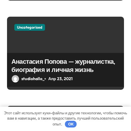
с
я
м
Uncategorised
Анастасия Попова — журналистка,
биография и личная жизнь
studiohallo_
Апр 23, 2021
Этот сайт использует куки-файлы и другие технологии, чтобы помочь
Uncategorised
вам в навигации, а также предоставить лучший пользовательский
опыт.
OK