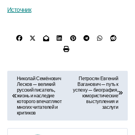
Источник
Н
Николай Семёнович
Петросян Евгений
Лесков — великий
Ваганович — путь к
а
русский писатель,
успеху — биография,
жизнь и наследие
юмористические
в
которого впечатляют
выступления и
многих читателей и
заслуги
и
критиков
г