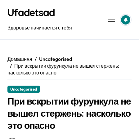
Перейти
Ufadetsad
к
содержанию
Здоровье начинается с тебя
Домашняя
Uncategorised
При вскрытии фурункула не вышел стержень:
насколько это опасно
Uncategorised
При вскрытии фурункула не
вышел стержень: насколько
это опасно