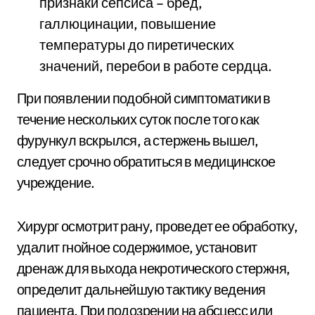
признаки сепсиса – бред,
галлюцинации, повышение
температуры до пиретических
значений, перебои в работе сердца.
При появлении подобной симптоматики в
течение нескольких суток после того как
фурункул вскрылся, а стержень вышел,
следует срочно обратиться в медицинское
учреждение.
Хирург осмотрит рану, проведет ее обработку,
удалит гнойное содержимое, установит
дренаж для выхода некротического стержня,
определит дальнейшую тактику ведения
пациента. При подозрении на абсцесс или