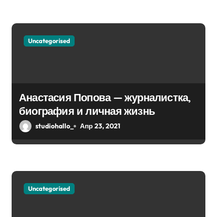
я
м
Uncategorised
Анастасия Попова — журналистка,
биография и личная жизнь
studiohallo_
Апр 23, 2021
Uncategorised