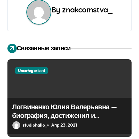
а
By
znakcomstva_
ц
и
я
Связанные записи
п
о
Uncategorised
з
а
п
Логвиненко Юлия Валерьевна —
биография, достижения и
и
интересные факты Колпино
studiohallo_
Апр 23, 2021
с