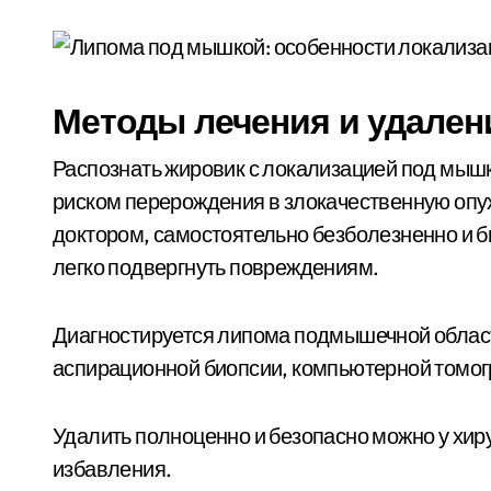
Методы лечения и удален
Распознать жировик с локализацией под мышко
риском перерождения в злокачественную опух
доктором, самостоятельно безболезненно и бы
легко подвергнуть повреждениям.
Диагностируется липома подмышечной облас
аспирационной биопсии, компьютерной томог
Удалить полноценно и безопасно можно у хир
избавления.