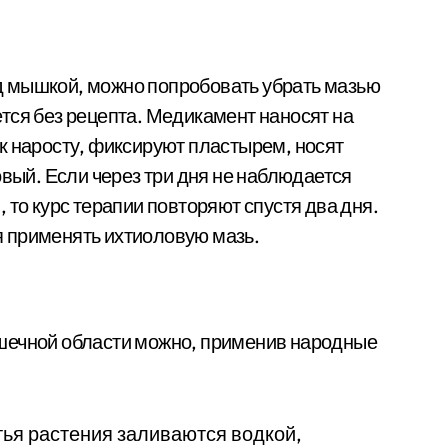
 мышкой, можно попробовать убрать мазью
тся без рецепта. Медикамент наносят на
к наросту, фиксируют пластырем, носят
овый. Если через три дня не наблюдается
 то курс терапии повторяют спустя два дня.
 применять ихтиоловую мазь.
шечной области можно, применив народные
ья растения заливаются водкой,