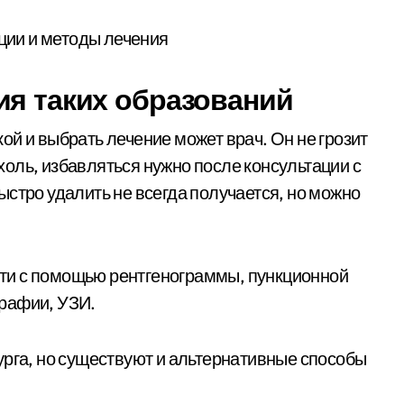
ия таких образований
й и выбрать лечение может врач. Он не грозит
оль, избавляться нужно после консультации с
стро удалить не всегда получается, но можно
ти с помощью рентгенограммы, пункционной
рафии, УЗИ.
урга, но существуют и альтернативные способы