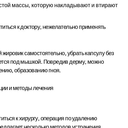
стой массы, которую накладывают и втирают
титься к доктору, нежелательно применять
ировик самостоятельно, убрать капсулу без
нется под мышкой. Повредив дерму, можно
лению, образованию гноя.
иться к хирургу, операция по удалению
редлагает несколько методов устранения