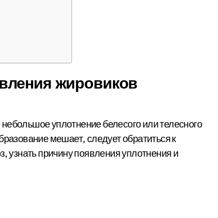
вления жировиков
 небольшое уплотнение белесого или телесного
бразование мешает, следует обратиться к
з, узнать причину появления уплотнения и