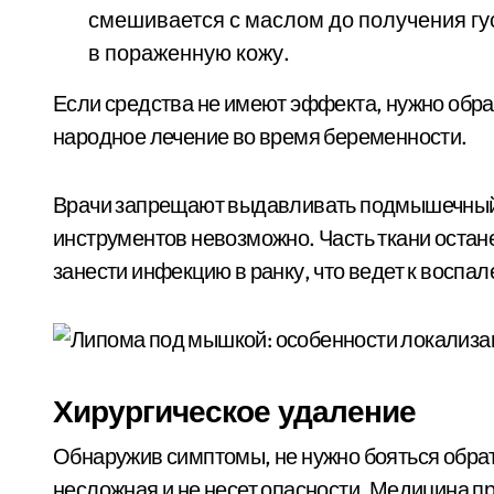
смешивается с маслом до получения гу
в пораженную кожу.
Если средства не имеют эффекта, нужно обра
народное лечение во время беременности.
Врачи запрещают выдавливать подмышечный ж
инструментов невозможно. Часть ткани оста
занести инфекцию в ранку, что ведет к воспа
Хирургическое удаление
Обнаружив симптомы, не нужно бояться обрат
несложная и не несет опасности. Медицина п