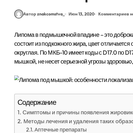
Автор znakcomstva_
Июн 13, 2020
Комментариев н
Липома в подмышечной впадине – это доброкачественное образование небольших размеров,
состоит из подкожного жира, цвет отличается
округлая. По МКБ-10 имеет коды с D17.0 по D1
мышкой, не несет серьезной угрозы здоровью
Содержание
Симптомы и причины появления жирови
Методы лечения и удаления таких образ
Аптечные препараты