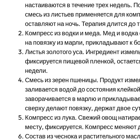
настаиваются в течение трех недель. По
смесь из листьев применяется для ком
оставляют на ночь. Терапия длится до те
Компресс из водки и меда. Мед и водка
на повязку из марли, прикладывают к бо
Листья золотого уса. Ингредиент измел
фиксируется пищевой пленкой, остается
недели.
Смесь из зерен пшеницы. Продукт изме
заливается водой до состояния клейко
заворачивается в марлю и прикладыва
сверху делают повязку, держат двое су
Компресс из лука. Свежий овощ натирае
месту, фиксируется. Компресс меняют д
Состав из чеснока и растительного мас