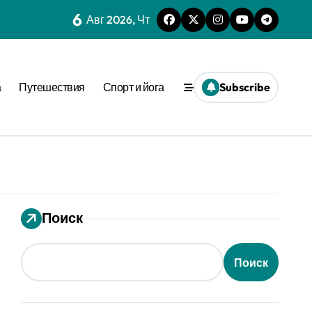
6
Авг 2026, Чт
нешним стимулом
а
Путешествия
Спорт и йога
Subscribe
та времени
еопределённости
еде
 динамике
ения
Поиск
вне активации
ion
Поиск