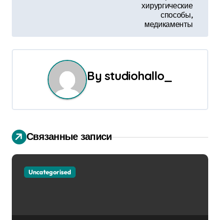
хирургические
и
способы,
медикаменты
г
а
ц
By
studiohallo_
и
я
п
Связанные записи
о
з
Uncategorised
а
п