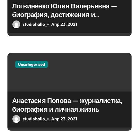
Логвиненко Юлия Валерьевна —
и
биография, достижения и
с
интересные факты Колпино
studiohallo_
Апр 23, 2021
я
м
Uncategorised
Анастасия Попова — журналистка,
биография и личная жизнь
studiohallo_
Апр 23, 2021