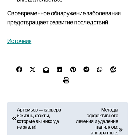
Своевременное обнаружение заболевания
предотвращает развитие последствий.
Источник
Н
Артемьев — карьера
Методы
и жизнь, факты,
эффективного
а
которые вы никогда
лечения и удаления
не знали!
папиллом:
в
аппаратные,