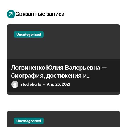
я
Связанные записи
п
о
Uncategorised
з
а
п
Логвиненко Юлия Валерьевна —
биография, достижения и
и
интересные факты Колпино
studiohallo_
Апр 23, 2021
с
я
м
Uncategorised