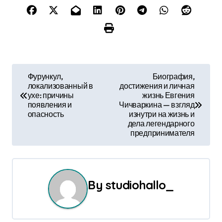
Н
Фурункул,
Биография,
локализованный в
достижения и личная
а
ухе: причины
жизнь Евгения
появления и
Чичваркина — взгляд
в
опасность
изнутри на жизнь и
дела легендарного
и
предпринимателя
г
а
By
studiohallo_
ц
и