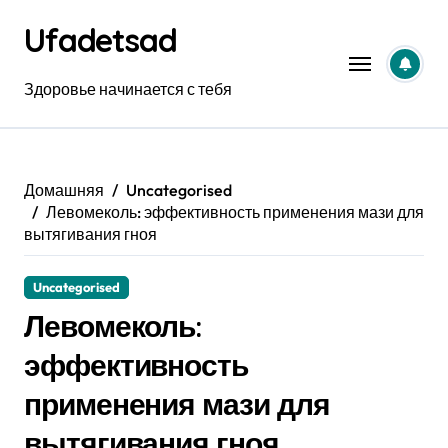
Перейти
Ufadetsad
к
содержанию
Здоровье начинается с тебя
Домашняя
Uncategorised
Левомеколь: эффективность применения мази для
вытягивания гноя
Uncategorised
Левомеколь:
эффективность
применения мази для
вытягивания гноя