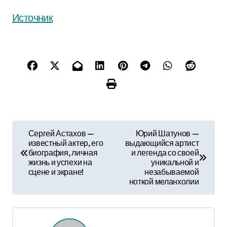
Источник
Н
Сергей Астахов —
Юрий Шатунов —
известный актер, его
выдающийся артист
а
биография, личная
и легенда со своей
жизнь и успехи на
уникальной и
в
сцене и экране!
незабываемой
ноткой меланхолии
и
г