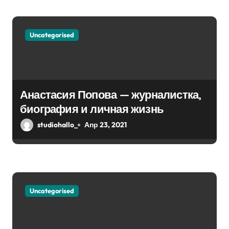
я
м
Uncategorised
Анастасия Попова — журналистка,
биография и личная жизнь
studiohallo_
Апр 23, 2021
Uncategorised