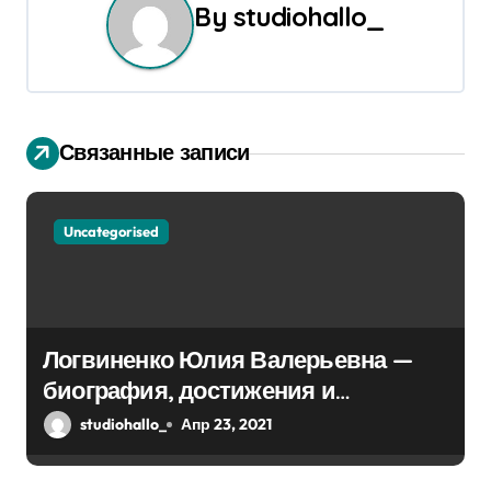
а
By
studiohallo_
ц
и
я
Связанные записи
п
о
Uncategorised
з
а
Логвиненко Юлия Валерьевна —
п
биография, достижения и
и
интересные факты Колпино
studiohallo_
Апр 23, 2021
с