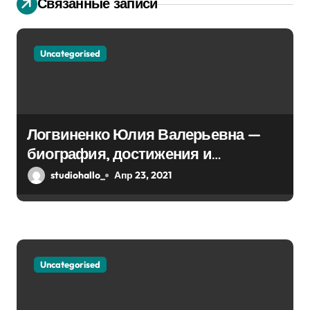
Связанные записи
о
з
Uncategorised
а
п
и
Логвиненко Юлия Валерьевна —
биография, достижения и
с
интересные факты Колпино
studiohallo_
Апр 23, 2021
я
м
Uncategorised