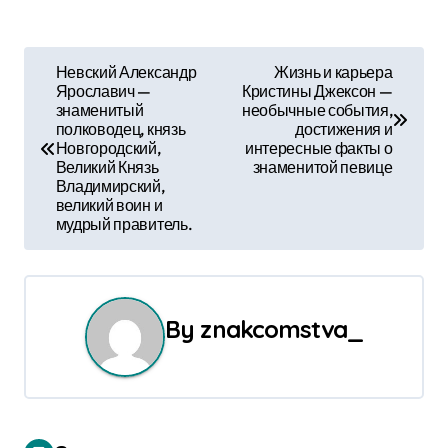
Н
Невский Александр
Жизнь и карьера
Ярославич —
Кристины Джексон —
а
знаменитый
необычные события,
полководец, князь
достижения и
в
Новгородский,
интересные факты о
Великий Князь
знаменитой певице
и
Владимирский,
великий воин и
г
мудрый правитель.
а
ц
By
znakcomstva_
и
я
п