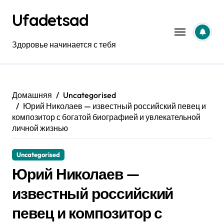
Перейти
Ufadetsad
к
содержанию
Здоровье начинается с тебя
Домашняя
Uncategorised
Юрий Николаев — известный российский певец и
композитор с богатой биографией и увлекательной
личной жизнью
Uncategorised
Юрий Николаев —
известный российский
певец и композитор с