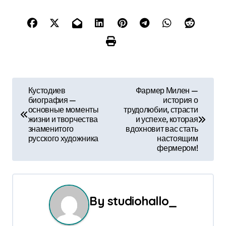
Н
Кустодиев
Фармер Милен —
биография —
история о
а
основные моменты
трудолюбии, страсти
жизни и творчества
и успехе, которая
в
знаменитого
вдохновит вас стать
русского художника
настоящим
и
фермером!
г
а
By
studiohallo_
ц