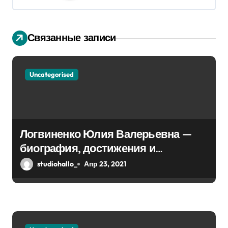
и
я
Связанные записи
п
о
Uncategorised
з
а
п
Логвиненко Юлия Валерьевна —
биография, достижения и
и
интересные факты Колпино
studiohallo_
Апр 23, 2021
с
я
м