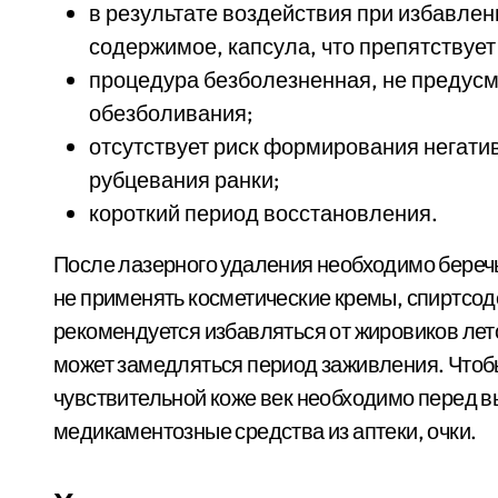
в результате воздействия при избавлен
содержимое, капсула, что препятствует
процедура безболезненная, не предус
обезболивания;
отсутствует риск формирования негати
рубцевания ранки;
короткий период восстановления.
После лазерного удаления необходимо беречь
не применять косметические кремы, спиртсод
рекомендуется избавляться от жировиков лет
может замедляться период заживления. Чтобы
чувствительной коже век необходимо перед 
медикаментозные средства из аптеки, очки.