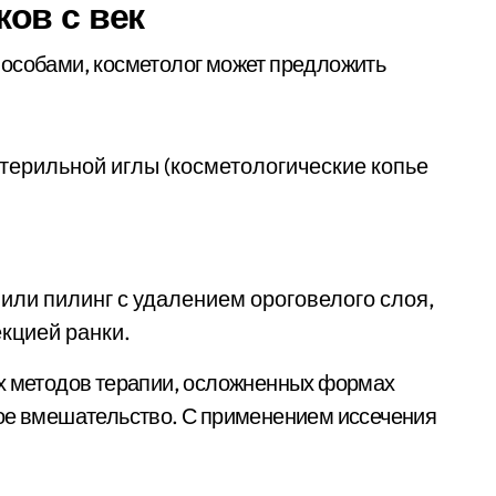
ов с век
пособами, косметолог может предложить
терильной иглы (косметологические копье
или пилинг с удалением ороговелого слоя,
кцией ранки.
их методов терапии, осложненных формах
ное вмешательство. С применением иссечения