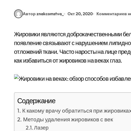
Автор znakcomstva_
Окт 20, 2020
Комментариев н
Жировики являются доброкачественными белыми образованиями подкожной локализации,
появление связывают с нарушением липидног
отложений ткани. Часто наросты на лице пред
как избавиться от жировиков на веках глаз.
Содержание
К какому врачу обратиться при жировиках
Методы удаления жировиков с век
Лазер