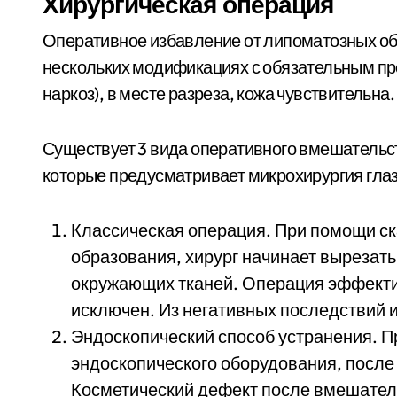
Хирургическая операция
Оперативное избавление от липоматозных обр
нескольких модификациях с обязательным п
наркоз), в месте разреза, кожа чувствительна.
Существует 3 вида оперативного вмешательст
которые предусматривает микрохирургия глаз
Классическая операция. При помощи ск
образования, хирург начинает вырезать 
окружающих тканей. Операция эффекти
исключен. Из негативных последствий и
Эндоскопический способ устранения. 
эндоскопического оборудования, после
Косметический дефект после вмешател