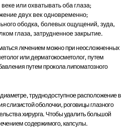
веке или охватывать оба глаза;
жение двух век одновременно;
ьного ободка, болевых ощущений, зуда,
лком глаза, затрудненное закрытие.
иматься лечением можно при неосложненных
етолог или дерматокосметолог, путем
бавления путем прокола липоматозного
диаметре, труднодоступное расположение в
ия слизистой оболочки, роговицы глазного
ельства хирурга. Чтобы удалить большой
ссечением содержимого, капсулы.