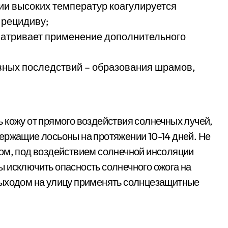
ии высоких температур коагулируется
 рецидиву;
матривает применение дополнительного
вных последствий – образования шрамов,
 кожу от прямого воздействия солнечных лучей,
ержащие лосьоны на протяжении 10-14 дней. Не
ом, под воздействием солнечной инсоляции
 исключить опасность солнечного ожога на
выходом на улицу применять солнцезащитные