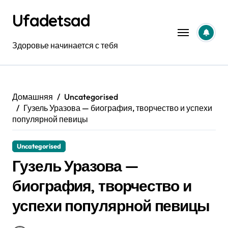
Перейти
Ufadetsad
к
содержанию
Здоровье начинается с тебя
Домашняя
Uncategorised
Гузель Уразова — биография, творчество и успехи
популярной певицы
Uncategorised
Гузель Уразова —
биография, творчество и
успехи популярной певицы