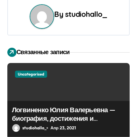
г
By
studiohallo_
а
ц
и
Связанные записи
я
п
Uncategorised
о
з
а
Логвиненко Юлия Валерьевна —
п
биография, достижения и
интересные факты Колпино
studiohallo_
Апр 23, 2021
и