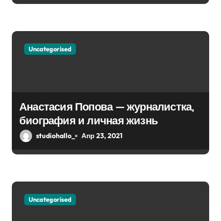
с
я
м
Uncategorised
Анастасия Попова — журналистка,
биография и личная жизнь
studiohallo_
Апр 23, 2021
Uncategorised