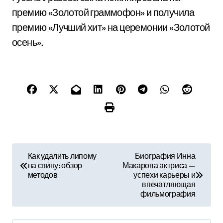
премию «Золотой граммофон» и получила
премию «Лучший хит» на церемонии «Золотой
осень».
Н
Как удалить липому
Биография Инна
на спину: обзор
Макарова актриса —
а
методов
успехи карьеры и
впечатляющая
в
фильмография
и