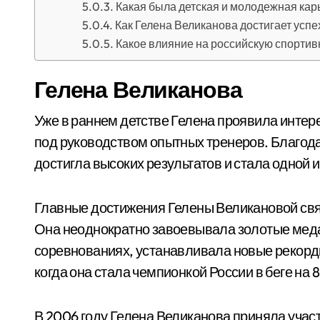
Какая была детская и молодежная ка
Как Гелена Великанова достигает успе
Какое влияние на российскую спортив
Гелена Великанова
Уже в раннем детстве Гелена проявила интере
под руководством опытных тренеров. Благода
достигла высоких результатов и стала одной 
Главные достижения Гелены Великановой связ
Она неоднократно завоевывала золотые мед
соревнованиях, устанавливала новые рекорд
когда она стала чемпионкой России в беге на 
В 2006 году Гелена Великанова приняла участ