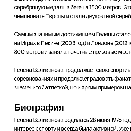
серебряную медаль в беге на 1500 метров. Это
чемпионате Европы и стала двукратной сереб
Самым значимым достижением Гелены стало е
на Играх в Пекине (2008 год) и Лондоне (2012 
800 метров и заняла почетные призовые мест
Гелена Великанова продолжает свою спортивн
соревнованиях и продолжает радовать фанат
знаменитой атлеткой, но и ярким примером на
Биография
Гелена Великанова родилась 28 июня 1976 год
интерес к спорту и всегда была активной. Уже