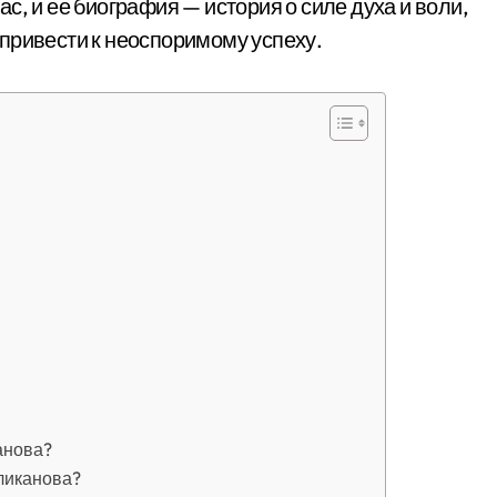
с, и ее биография — история о силе духа и воли,
привести к неоспоримому успеху.
анова?
ликанова?