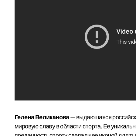
Гелена Великанова
— выдающаяся российска
мировую славу в области спорта. Ее уникаль
преданность спорту сделали ее иконой для т