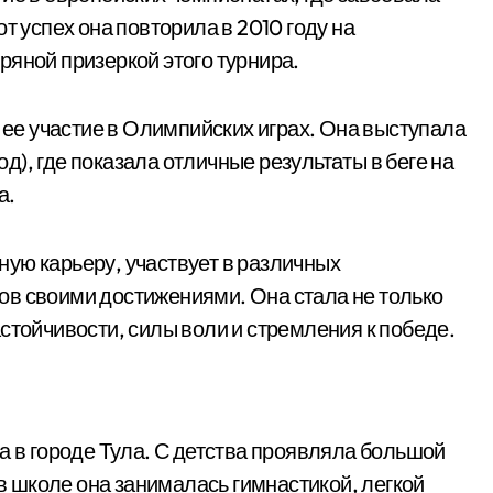
т успех она повторила в 2010 году на
ряной призеркой этого турнира.
е участие в Олимпийских играх. Она выступала
год), где показала отличные результаты в беге на
а.
ую карьеру, участвует в различных
ов своими достижениями. Она стала не только
стойчивости, силы воли и стремления к победе.
а в городе Тула. С детства проявляла большой
 в школе она занималась гимнастикой, легкой