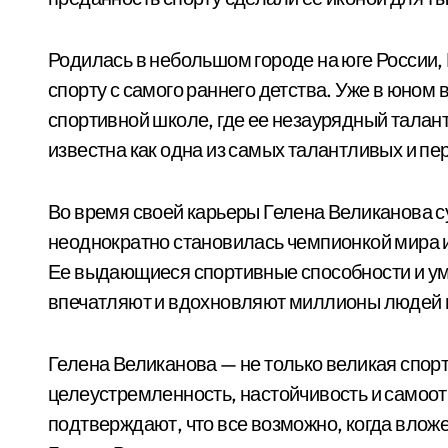
Родилась в небольшом городе на юге России,
спорту с самого раннего детства. Уже в юном 
спортивной школе, где ее незаурядный талант
известна как одна из самых талантливых и пе
Во время своей карьеры Гелена Великанова с
неоднократно становилась чемпионкой мира 
Ее выдающиеся спортивные способности и ум
впечатляют и вдохновляют миллионы людей п
Гелена Великанова — не только великая спорт
целеустремленность, настойчивость и самоо
подтверждают, что все возможно, когда влож