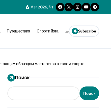
6
Авг 2026, Чт
нешним стимулом
а
Путешествия
Спорт и йога
Subscribe
та времени
еопределённости
еде
стоящим образцом мастерства в своем спорте!
 динамике
ения
Поиск
вне активации
Поиск
ion