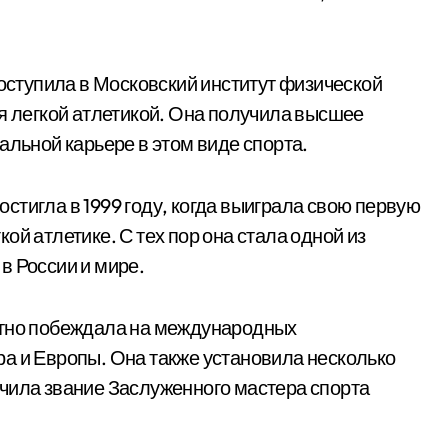
поступила в Московский институт физической
ся легкой атлетикой. Она получила высшее
альной карьере в этом виде спорта.
стигла в 1999 году, когда выиграла свою первую
ой атлетике. С тех пор она стала одной из
в России и мире.
атно побеждала на международных
а и Европы. Она также установила несколько
чила звание Заслуженного мастера спорта