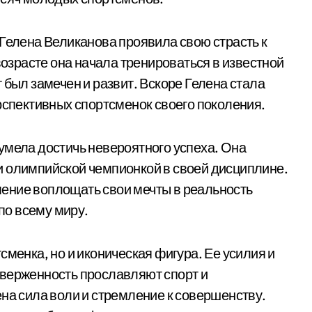
 Гелена Великанова проявила свою страсть к
возрасте она начала тренироваться в известной
 был замечен и развит. Вскоре Гелена стала
рспективных спортсменок своего поколения.
умела достичь невероятного успеха. Она
и олимпийской чемпионкой в своей дисциплине.
ение воплощать свои мечты в реальность
о всему миру.
сменка, но и иконическая фигура. Ее усилия и
тверженность прославляют спорт и
ена сила воли и стремление к совершенству.