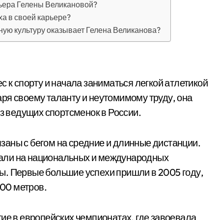
рьера Гелены Великановой?
ха в своей карьере?
ную культуру оказывает Гелена Великанова?
с к спорту и начала заниматься легкой атлетикой
ря своему таланту и неутомимому труду, она
из ведущих спортсменок в России.
аны с бегом на средние и длинные дистанции.
али на национальных и международных
ы. Первые большие успехи пришли в 2005 году,
800 метров.
ие в европейских чемпионатах, где завоевала