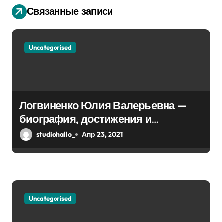
я
Связанные записи
п
о
Uncategorised
з
а
Логвиненко Юлия Валерьевна —
п
биография, достижения и
и
интересные факты Колпино
studiohallo_
Апр 23, 2021
с
я
м
Uncategorised