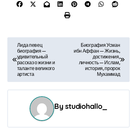
Н
Лида певец
Биография Усман
биография —
ибн Аффан — Жизнь,
а
удивительный
достижения,
рассказ о жизни и
личность — Ислам,
в
таланте великого
история, пророк
артиста
Мухаммад
и
г
а
By
studiohallo_
ц
и