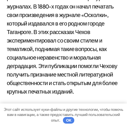
журналах. В 1880-х годах он начал печатать
свои произведения в журнале «Осколки»,
который издавался в его родном городе
Таганроге. В этих рассказах Чехов
экспериментировал со своим стилем и
тематикой, поднимая такие вопросы, как
социальное неравенство и моральная
деградация. Эти публикации помогли Чехову
получить признание местной литературной
общественности и стать открытым для более
крупных печатных изданий.
Известность Чехова в России значительно
Этот сайт использует куки-файлы и другие технологии, чтобы помочь
вам в навигации, а также предоставить лучший пользовательский
выросла после публикации его рассказов в
опыт.
OK
литературных журналах «Современник» и