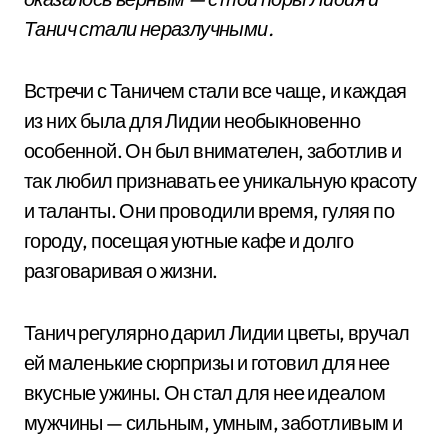
Танич стали неразлучными.
Встречи с Таничем стали все чаще, и каждая
из них была для Лидии необыкновенно
особенной. Он был внимателен, заботлив и
так любил признавать ее уникальную красоту
и таланты. Они проводили время, гуляя по
городу, посещая уютные кафе и долго
разговаривая о жизни.
Танич регулярно дарил Лидии цветы, вручал
ей маленькие сюрпризы и готовил для нее
вкусные ужины. Он стал для нее идеалом
мужчины — сильным, умным, заботливым и