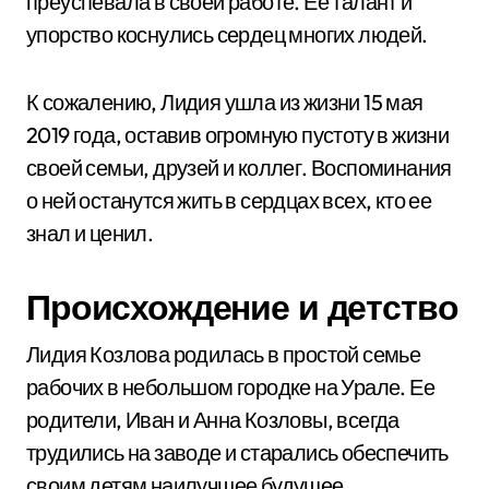
преуспевала в своей работе. Ее талант и
упорство коснулись сердец многих людей.
К сожалению, Лидия ушла из жизни 15 мая
2019 года, оставив огромную пустоту в жизни
своей семьи, друзей и коллег. Воспоминания
о ней останутся жить в сердцах всех, кто ее
знал и ценил.
Происхождение и детство
Лидия Козлова родилась в простой семье
рабочих в небольшом городке на Урале. Ее
родители, Иван и Анна Козловы, всегда
трудились на заводе и старались обеспечить
своим детям наилучшее будущее.