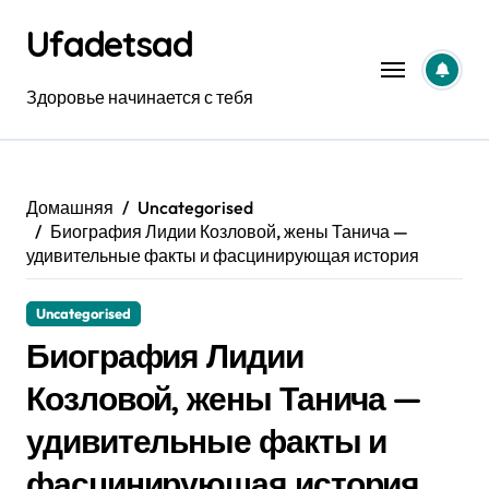
Перейти
Ufadetsad
к
содержанию
Здоровье начинается с тебя
Домашняя
Uncategorised
Биография Лидии Козловой, жены Танича —
удивительные факты и фасцинирующая история
Uncategorised
Биография Лидии
Козловой, жены Танича —
удивительные факты и
фасцинирующая история