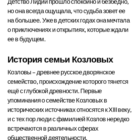
Детство Лидии прошло спокойно и безбедно,
но она всегда ощущала, что судьба зовет ее
на большее. Уже в детских годах она мечтала
о приключениях и открытиях, которые ждали
ее в будущем.
История семьи Козловых
Козловы – древнее русское дворянское
семейство, происхождение которого тянется
ещё с глубокой древности. Первые
упоминания о семействе Козловых в
исторических источниках относятся к XIII веку,
и с тех пор люди с фамилией Козлов нередко
встречаются в различных сферах
общественной деятельности.