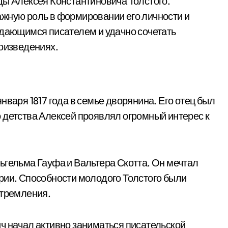
ды Алексея Константиновича Толстого.
ажную роль в формировании его личности и
ыдающимся писателем и удачно сочетать
роизведениях.
нваря 1817 года в семье дворянина. Его отец был
 детства Алексей проявлял огромный интерес к
ьгельма Гауфа и Вальтера Скотта. Он мечтал
рии. Способности молодого Толстого были
стремления.
ч начал активно заниматься писательской