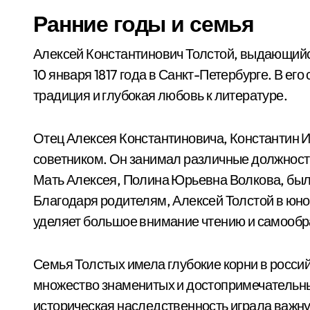
Ранние годы и семья
Алексей Константинович Толстой, выдающийся
10 января 1817 года в Санкт-Петербурге. В ег
традиция и глубокая любовь к литературе.
Отец Алексея Константиновича, Константин 
советником. Он занимал различные должност
Мать Алексея, Полина Юрьевна Волкова, был
Благодаря родителям, Алексей Толстой в юн
уделяет большое внимание чтению и самооб
Семья Толстых имела глубокие корни в росси
множество знаменитых и достопримечательных
историческая наследственность играла важну