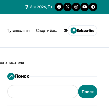
7
Авг 2026, Пт
нешним стимулом
а
Путешествия
Спорт и йога
Subscribe
та времени
еопределённости
еде
кого писателя
 динамике
ения
Поиск
вне активации
Поиск
ion