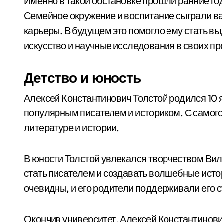
Именно в такой обстановке прошли ранние го
Семейное окружение и воспитание сыграли в
карьеры. В будущем это помогло ему стать в
искусство и научные исследования в своих п
Детство и юность
Алексей Константинович Толстой родился 10 я
популярным писателем и историком. С самого
литературе и истории.
В юности Толстой увлекался творчеством Вил
стать писателем и создавать волшебные исто
очевидны, и его родители поддерживали его 
Окончив университет, Алексей Константинови