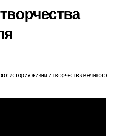
 творчества
ля