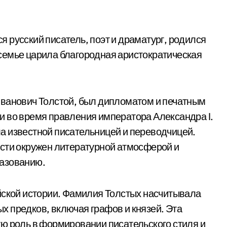
 русский писатель, поэт и драматург, родился
о семье царила благородная аристократическая
Иванович Толстой, был дипломатом и печатным
и во время правления императора Александра I.
а известной писательницей и переводчицей.
ости окружен литературной атмосферой и
разованию.
йской истории. Фамилия Толстых насчитывала
 предков, включая графов и князей. Эта
ю роль в формировании писательского стиля и