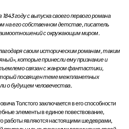
1843 году с выпуска своего первого романа
ом на его собственном детстве, писатель
взаимоотношений с окружающим миром.
лагодаря своим историческим романам, таким
яный», которые принесли ему признание и
тъемлемо связан с жанром фантастики,
который посвящен теме межпланетных
и о будущем человечества.
овича Толстого заключается в его способности
ебные элементы в единое повествование,
Его работы являются настоящими шедеврами,