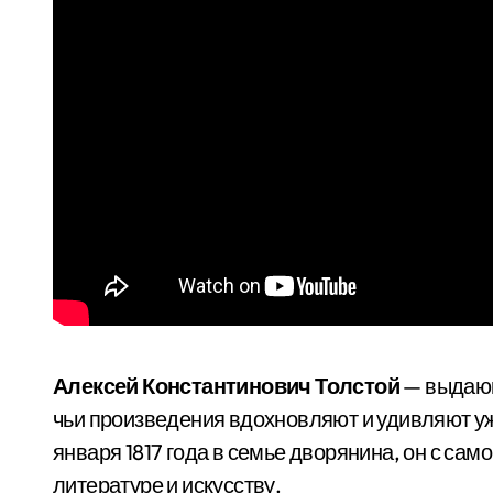
Алексей Константинович Толстой
— выдающ
чьи произведения вдохновляют и удивляют уж
января 1817 года в семье дворянина, он с са
литературе и искусству.