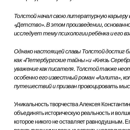
Толстой начал свою литературную карьеру в 
«Детство». В этом произведении, основанн
исследует тему психологии ребёнка и его 
Однако настоящей славы Толстой достиг б
как «Петербургские тайны» и «Князь Серебр
уважение как писателя. Толстой также нео
особенно его известный роман «Аэлита», 
путешествий и призван провоцировать мысл
Уникальность творчества Алексея Константин
объединять историческую реальность и волш
которое никого не оставляет равнодушным. 