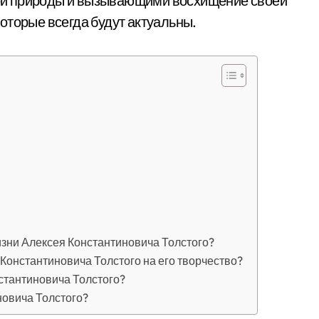
ой природы и вызывающими восхищение своей
оторые всегда будут актуальны.
зни Алексея Константиновича Толстого?
Константиновича Толстого на его творчество?
стантиновича Толстого?
новича Толстого?