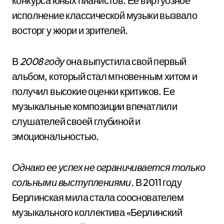
конкурса юных пианистов. Ее виртуозное
исполнение классической музыки вызвало
восторг у жюри и зрителей.
В
2008 году
она выпустила свой первый
альбом, который стал мгновенным хитом и
получил высокие оценки критиков. Ее
музыкальные композиции впечатлили
слушателей своей глубиной и
эмоциональностью.
Однако ее успех не ограничивается только
сольными выступлениями.
В 2011 году
Берлинская мила стала сооснователем
музыкального коллектива «Берлинский