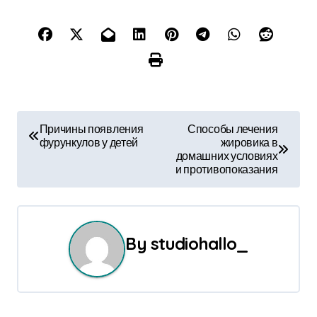
Н
Причины появления
Способы лечения
фурункулов у детей
жировика в
а
домашних условиях
и противопоказания
в
и
г
By
studiohallo_
а
ц