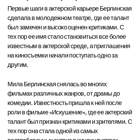
Первые шаги в актерской карьере Берлинская
сделала в молодежном театре, где ее талант
был замечен и высоко оценен критиками. С
тех пор ее имя стало становиться все более
известным в актерской среде, а приглашения
на киносъемки начали поступать одно за
другим.
Мила Берлинская снялась во многих
фильмах различных жанров, от драмы до
комедии. Известность пришла к ней после
роли в фильме «Искушение», где ее актерский
талант был признан критиками и зрителями. С
тех пор она стала одной из самых