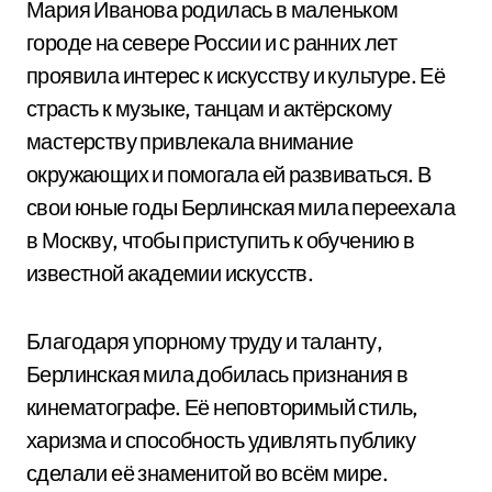
Мария Иванова родилась в маленьком
городе на севере России и с ранних лет
проявила интерес к искусству и культуре. Её
страсть к музыке, танцам и актёрскому
мастерству привлекала внимание
окружающих и помогала ей развиваться. В
свои юные годы Берлинская мила переехала
в Москву, чтобы приступить к обучению в
известной академии искусств.
Благодаря упорному труду и таланту,
Берлинская мила добилась признания в
кинематографе. Её неповторимый стиль,
харизма и способность удивлять публику
сделали её знаменитой во всём мире.