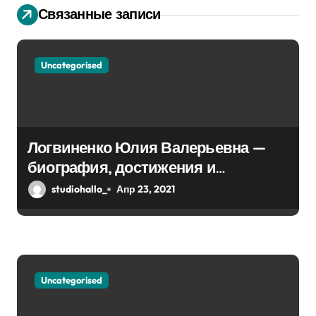
и
Связанные записи
я
п
Uncategorised
о
з
Логвиненко Юлия Валерьевна —
а
биография, достижения и
п
интересные факты Колпино
studiohallo_
Апр 23, 2021
и
с
я
Uncategorised
м