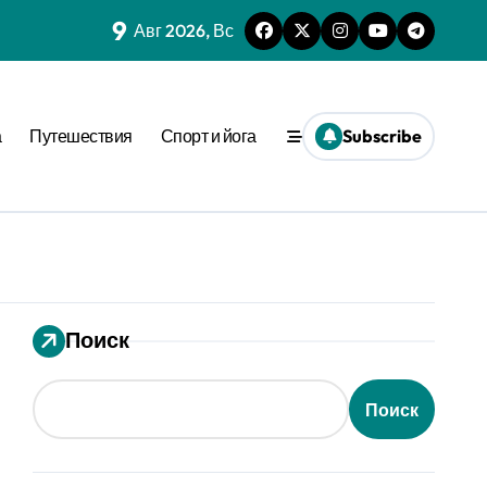
9
Авг 2026, Вс
нешним стимулом
та времени
а
Путешествия
Спорт и йога
Subscribe
еопределённости
еде
 динамике
ения
вне активации
Поиск
ion
Поиск