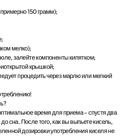
(примерно 150 грамм);
;
ком мелко);
рюле, залейте компоненты кипятком;
приоткрытой крышкой;
 следует процедить через марлю или мелкий
потреблению!
ль?
оптимальное время для приема – спустя два
 до сна. После того, как вы выпьете кисель,
деленной дозировки употребления киселя не