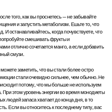
после того, как вы проснетесь — не забывайте
ищения и запустить метаболизм. Ешьте то, что
д. И останавливайтесь, когда почувствуете, что
 попробуйте смешивать фрукты и
нами отлично сочетается манго, а если добавить
пный смузи.
можете заметить, что вы стали более остро
эмоции стали очевидно сильнее, чем обычно. Не
оисходит потому, что мы больше не используем
а. При этом уровень энергии во время монодиеты
х людей запаса хватает до конца дня, в то
ть. Если вы относитесь к последнему типу, вас