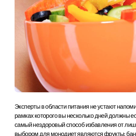
Эксперты в области питания не устают напоми
рамках которого вы несколько дней должны ест
самый нездоровый способ избавления от ли
выбором для монодиет являются фрукты: бана