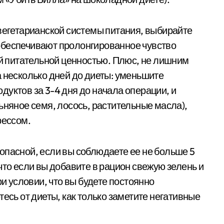
 вегетарианской системы питания, выбирайте
обеспечивают пролонгированное чувство
ой питательной ценностью. Плюс, не лишним
а несколько дней до диеты: уменьшите
уктов за 3-4 дня до начала операции, и
ьняное семя, лосось, растительные масла),
рессом.
опасной, если вы соблюдаете ее не больше 5
что если вы добавите в рацион свежую зелень и
ри условии, что вы будете постоянно
тесь от диеты, как только заметите негативные