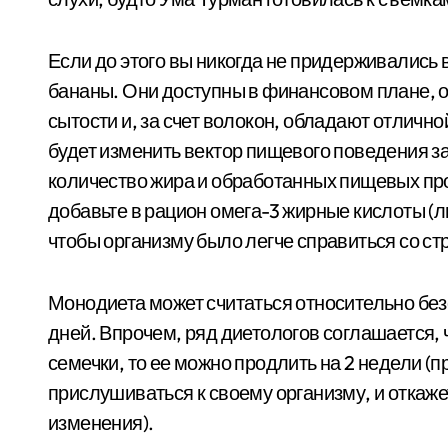
Если до этого вы никогда не придерживались
бананы. Они доступны в финансовом плане, 
сытости и, за счет волокон, обладают отличн
будет изменить вектор пищевого поведения з
количество жира и обработанных пищевых прод
добавьте в рацион омега-3 жирные кислоты (л
чтобы организму было легче справиться со ст
Монодиета может считаться относительно без
дней. Впрочем, ряд диетологов соглашается, 
семечки, то ее можно продлить на 2 недели (п
прислушиваться к своему организму, и откаже
изменения).