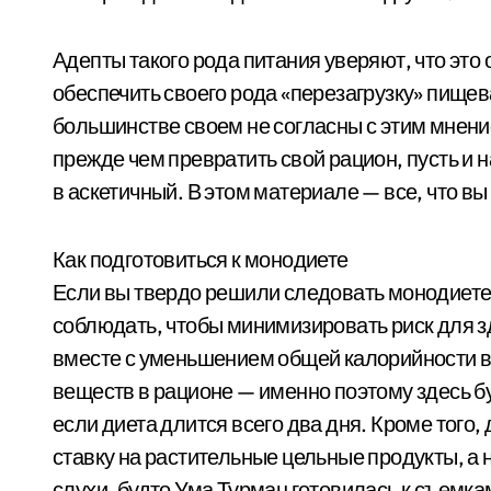
Адепты такого рода питания уверяют, что это 
обеспечить своего рода «перезагрузку» пищев
большинстве своем не согласны с этим мнени
прежде чем превратить свой рацион, пусть и н
в аскетичный. В этом материале — все, что вы
Как подготовиться к монодиете
Если вы твердо решили следовать монодиете,
соблюдать, чтобы минимизировать риск для з
вместе с уменьшением общей калорийности в
веществ в рационе — именно поэтому здесь 
если диета длится всего два дня. Кроме того
ставку на растительные цельные продукты, а н
слухи, будто Ума Турман готовилась к съемка