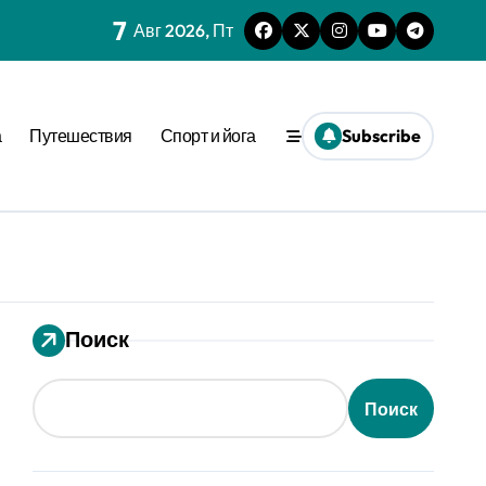
7
Авг 2026, Пт
нешним стимулом
а
Путешествия
Спорт и йога
Subscribe
та времени
еопределённости
еде
 динамике
ения
Поиск
вне активации
Поиск
ion