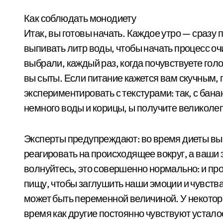
Как соблюдать монодиету
Итак, вы готовы начать. Каждое утро — сразу 
выпивать литр воды, чтобы начать процесс оч
выбрали, каждый раз, когда почувствуете голо
вы сыты. Если питание кажется вам скучным,
экспериментировать с текстурами: так, с бана
немного воды и корицы, ы получите великоле
Эксперты предупреждают: во время диеты вы 
реагировать на происходящее вокруг, а ваши 
волнуйтесь, это совершенно нормально: и пр
пищу, чтобы заглушить наши эмоции и чувств
может быть переменной величиной. У некоторы
время как другие постоянно чувствуют усталос