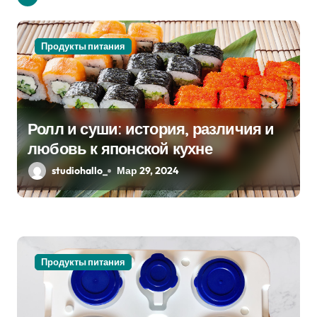
и
я
Продукты питания
п
о
Ролл и суши: история, различия и
з
любовь к японской кухне
а
studiohallo_
Мар 29, 2024
п
и
с
Продукты питания
я
м