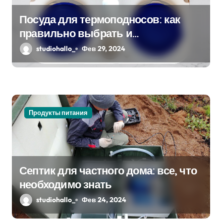
Посуда для термоподносов: как
правильно выбрать и
использовать
studiohallo_
Фев 29, 2024
Продукты питания
Септик для частного дома: все, что
необходимо знать
studiohallo_
Фев 24, 2024