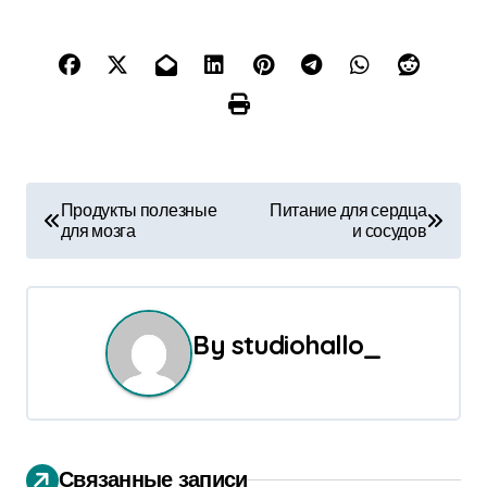
Н
Продукты полезные
Питание для сердца
для мозга
и сосудов
а
в
и
By
studiohallo_
г
а
ц
Связанные записи