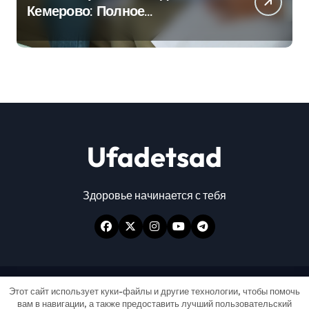
Кемерово: Полное
руководство
Ufadetsad
Здоровье начинается с тебя
Авторские права © Все права защищены
|
Этот сайт использует куки-файлы и другие технологии, чтобы помочь
вам в навигации, а также предоставить лучший пользовательский
Newspaperup
от
Themeansar
.