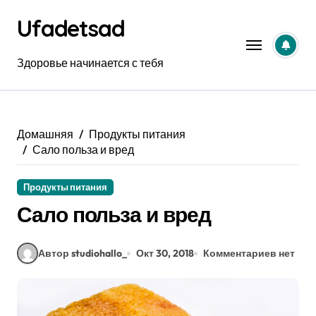
Перейти
Ufadetsad
к
содержанию
Здоровье начинается с тебя
Домашняя
Продукты питания
Сало польза и вред
Продукты питания
Сало польза и вред
Автор studiohallo_
Окт 30, 2018
Комментариев нет