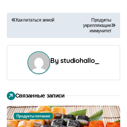
Н
Как питаться зимой
Продукты
укрепляющие
а
иммунитет
в
и
By
studiohallo_
г
а
ц
Связанные записи
и
я
Продукты питания
п