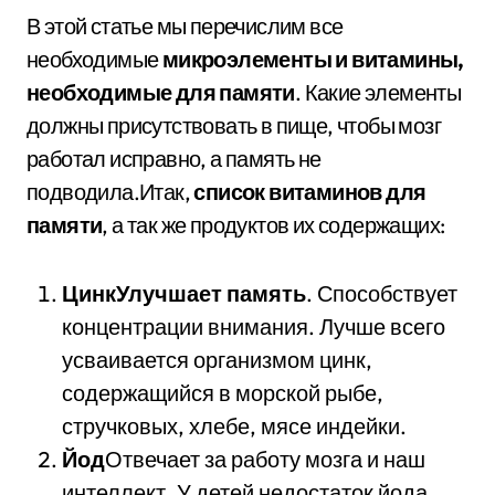
В этой статье мы перечислим все
необходимые
микроэлементы и витамины,
необходимые для памяти
. Какие элементы
должны присутствовать в пище, чтобы мозг
работал исправно, а память не
подводила.
Итак,
список витаминов для
памяти
, а так же продуктов их содержащих:
Цинк
Улучшает память
. Способствует
концентрации внимания. Лучше всего
усваивается организмом цинк,
содержащийся в морской рыбе,
стручковых, хлебе, мясе индейки.
Йод
Отвечает за работу мозга и наш
интеллект. У детей недостаток йода