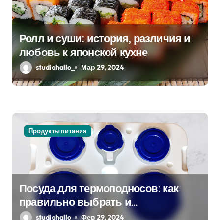
о
з
Ролл и суши: история, различия и
а
любовь к японской кухне
studiohallo_
Мар 29, 2024
п
и
с
я
Продукты питания
м
Посуда для термоподносов: как
правильно выбрать и
использовать
studiohallo_
Фев 29, 2024