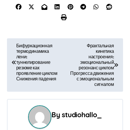
Н
Бифуркационная
Фрактальная
термодинамика
кинетика
а
лени:
настроения:
туннелирование
эмоциональный
в
резюме как
резонанс циклом
проявление циклом
Прогресса движения
и
Снижения падения
с эмоциональным
сигналом
г
а
ц
By
studiohallo_
и