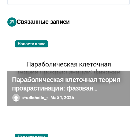
я
п
Связанные записи
о
з
Новости плюс
а
п
Параболическая клеточная теория
и
прокрастинации: фазовая
с
синхронизация Image и Expansion
studiohallo_
Май 1, 2026
я
м