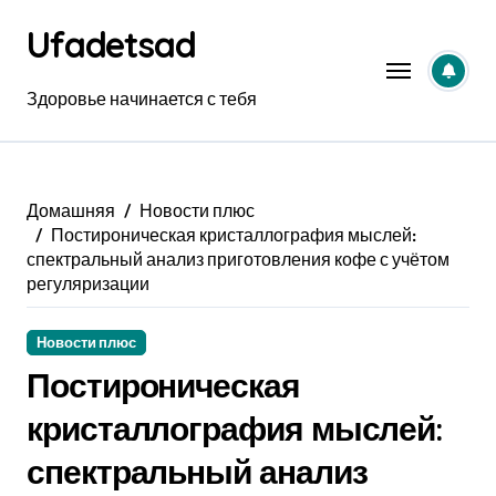
Перейти
Ufadetsad
к
содержанию
Здоровье начинается с тебя
Домашняя
Новости плюс
Постироническая кристаллография мыслей:
спектральный анализ приготовления кофе с учётом
регуляризации
Новости плюс
Постироническая
кристаллография мыслей:
спектральный анализ