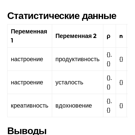
Статистические данные
Переменная
Переменная 2
ρ
n
И
1
{}.
настроение
продуктивность
{}
{
{}
{}.
настроение
усталость
{}
{
{}
{}.
креативность
вдохновение
{}
о
{}
Выводы