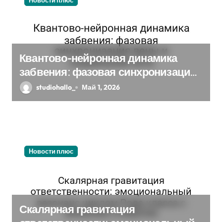
Новости плюс
Квантово-нейронная динамика
забвения: фазовая синхронизация
вены и социальной сети
studiohallo_
Май 1, 2026
Новости плюс
Скалярная гравитация