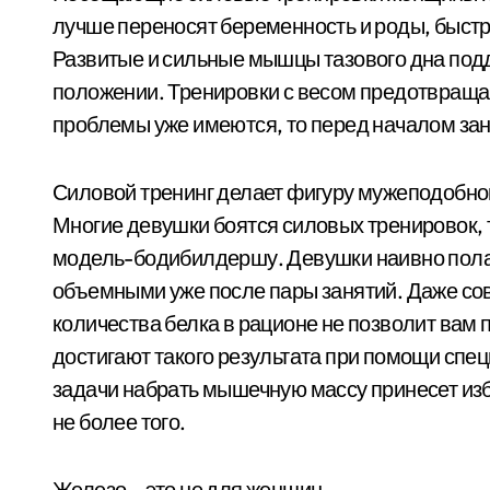
лучше переносят беременность и роды, быстр
Развитые и сильные мышцы тазового дна под
положении. Тренировки с весом предотвращаю
проблемы уже имеются, то перед началом зан
Силовой тренинг делает фигуру мужеподобно
Многие девушки боятся силовых тренировок, 
модель-бодибилдершу. Девушки наивно полаг
объемными уже после пары занятий. Даже со
количества белка в рационе не позволит вам
достигают такого результата при помощи спец
задачи набрать мышечную массу принесет изб
не более того.
Железо – это не для женщин