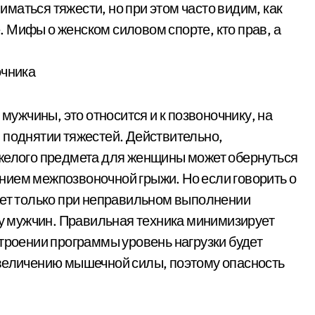
маться тяжести, но при этом часто видим, как
 Мифы о женском силовом спорте, кто прав, а
очника
 мужчины, это относится и к позвоночнику, на
 поднятии тяжестей. Действительно,
яжелого предмета для женщины может обернуться
нием межпозвоночной грыжи. Но если говорить о
ает только при неправильном выполнении
 у мужчин. Правильная техника минимизирует
строении программы уровень нагрузки будет
увеличению мышечной силы, поэтому опасность