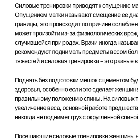
Силовые тренировки приводят к опущению м
Опущением матки называют смещение ее дна
границы, это происходит по причине ослабле
может произойти из-за физиологических врож
случившейся при родах. Врачи иногда называ
рекомендуют поднимать предметы весом более
тяжестей и силовая тренировка – это разные 
Поднять без подготовки мешок с цементом бу
здоровья, особенно если это сделает женщина 
правильному положению спины. На силовых т
увеличение веса, основной работе предшест
никогда не поднимет груз с округленной спиной,
Посещающие силовые тренировки женщины не