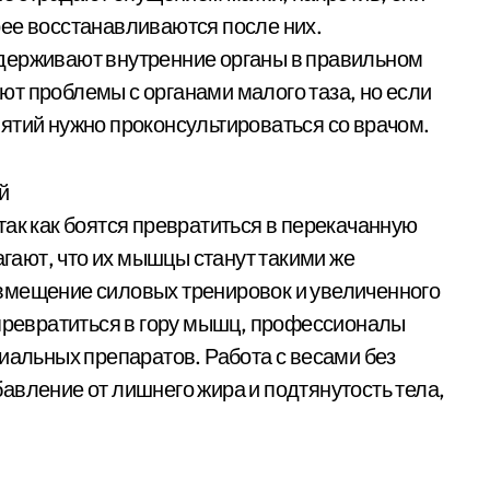
ее восстанавливаются после них.
держивают внутренние органы в правильном
т проблемы с органами малого таза, но если
ятий нужно проконсультироваться со врачом.
й
так как боятся превратиться в перекачанную
ают, что их мышцы станут такими же
вмещение силовых тренировок и увеличенного
 превратиться в гору мышц, профессионалы
иальных препаратов. Работа с весами без
авление от лишнего жира и подтянутость тела,