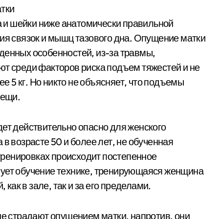
атки
 и шейки ниже анатомически правильной
ния связок и мышц тазового дна. Опущение матки
денных особенностей, из-за травмы,
ют среди факторов риска подъем тяжестей и не
 5 кг. Но никто не объясняет, что подъемы
вещи.
дет действительно опасно для женского
в возрасте 50 и более лет, не обученная
ренировках происходит постепенное
вует обучение технике, тренирующаяся женщина
 как в зале, так и за его пределами.
 страдают опущением матки, напротив, они