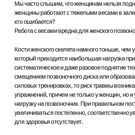
Мы часто слышим, что женщинам нельзя подни
женщины работают с тяжелыми весами в зале.
кто ошибается?
Работа с весами вредна для женского позвон
Кости женского скелета намного тоньше, чем у
который приходится наибольшая нагрузка при
систематическое и даже разовое поднятие т
смещением позвоночного диска или образова
силовых тренировках, то риск травмы возник
упражнений, причем не только у женщин, но и
нагрузку на позвоночник. При правильном по
увеличиваться постепенно, соответственно 
для здоровья отсутствует.