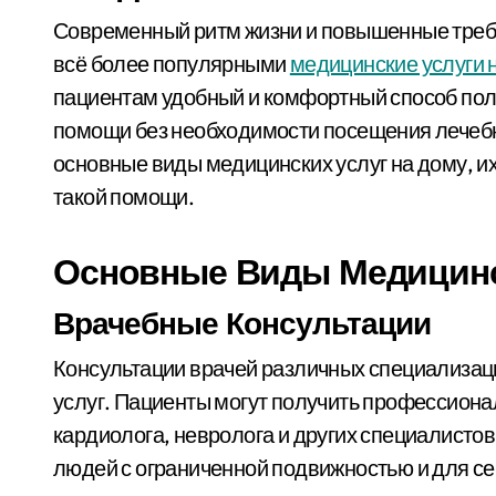
Современный ритм жизни и повышенные требования к медицинскому обслуживанию делают
всё более популярными
медицинские услуги 
пациентам удобный и комфортный способ по
помощи без необходимости посещения лечебн
основные виды медицинских услуг на дому, и
такой помощи.
Основные Виды Медицинс
Врачебные Консультации
Консультации врачей различных специализац
услуг. Пациенты могут получить профессиона
кардиолога, невролога и других специалистов
людей с ограниченной подвижностью и для се