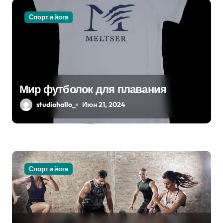
я
Спорт и йога
м
Мир футболок для плавания
studiohallo_
Июн 21, 2024
Спорт и йога