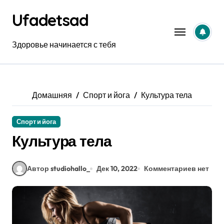
Перейти
Ufadetsad
к
содержанию
Здоровье начинается с тебя
Домашняя
Спорт и йога
Культура тела
Спорт и йога
Культура тела
Автор studiohallo_
Дек 10, 2022
Комментариев нет