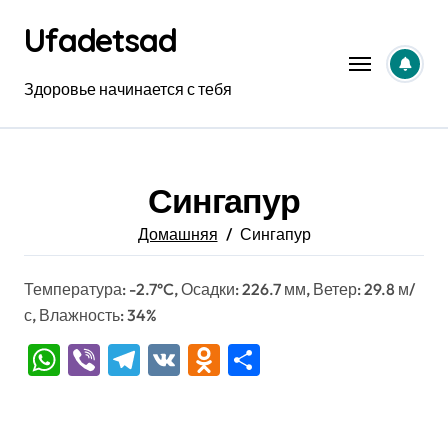
Перейти
Ufadetsad
к
содержанию
Здоровье начинается с тебя
Сингапур
Домашняя
Сингапур
Температура: -2.7°C, Осадки: 226.7 мм, Ветер: 29.8 м/
с, Влажность: 34%
WhatsApp
Viber
Telegram
VK
Odnoklassniki
Отправить