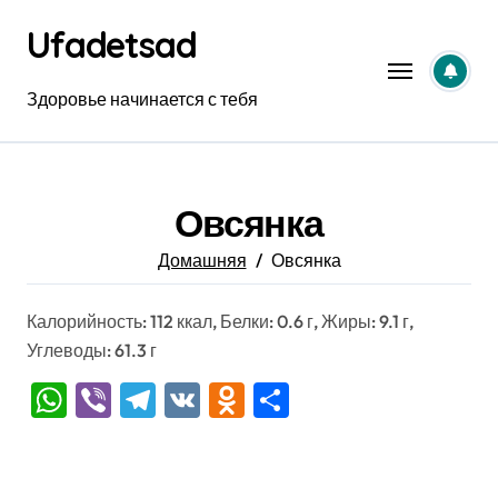
Перейти
Ufadetsad
к
содержанию
Здоровье начинается с тебя
Овсянка
Домашняя
Овсянка
Калорийность: 112 ккал, Белки: 0.6 г, Жиры: 9.1 г,
Углеводы: 61.3 г
WhatsApp
Viber
Telegram
VK
Odnoklassniki
Отправить