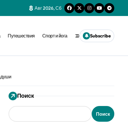
8
Авг 2026, Сб
нешним стимулом
а
Путешествия
Спорт и йога
Subscribe
та времени
еопределённости
еде
 динамике
 души
ения
Поиск
вне активации
ion
Поиск