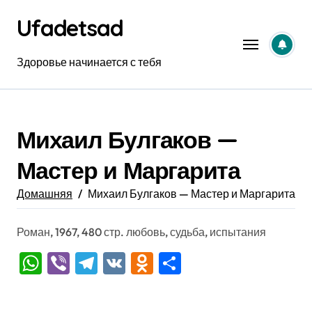
Перейти
Ufadetsad
к
содержанию
Здоровье начинается с тебя
Михаил Булгаков —
Мастер и Маргарита
Домашняя
Михаил Булгаков — Мастер и Маргарита
Роман, 1967, 480 стр. любовь, судьба, испытания
WhatsApp
Viber
Telegram
VK
Odnoklassniki
Отправить