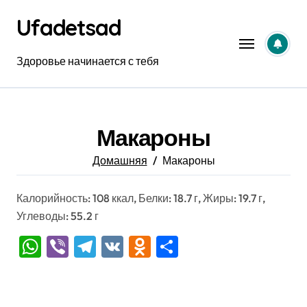
Перейти
Ufadetsad
к
содержанию
Здоровье начинается с тебя
Макароны
Домашняя
Макароны
Калорийность: 108 ккал, Белки: 18.7 г, Жиры: 19.7 г,
Углеводы: 55.2 г
WhatsApp
Viber
Telegram
VK
Odnoklassniki
Отправить