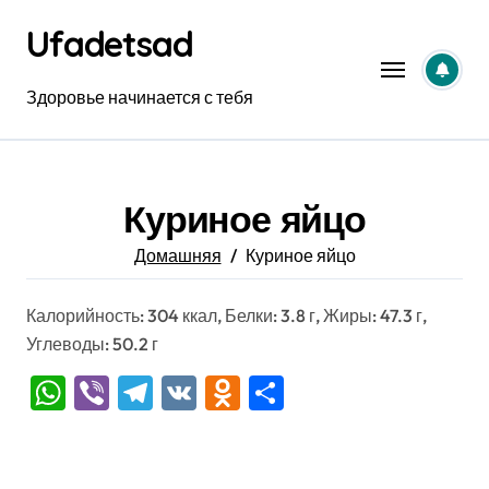
Перейти
Ufadetsad
к
содержанию
Здоровье начинается с тебя
Куриное яйцо
Домашняя
Куриное яйцо
Калорийность: 304 ккал, Белки: 3.8 г, Жиры: 47.3 г,
Углеводы: 50.2 г
WhatsApp
Viber
Telegram
VK
Odnoklassniki
Отправить