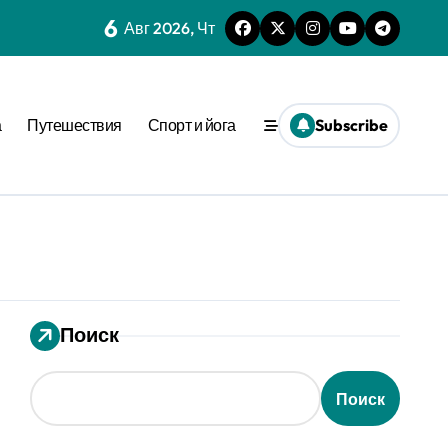
6
Авг 2026, Чт
нешним стимулом
а
Путешествия
Спорт и йога
Subscribe
та времени
еопределённости
еде
 динамике
ения
Поиск
вне активации
ion
Поиск