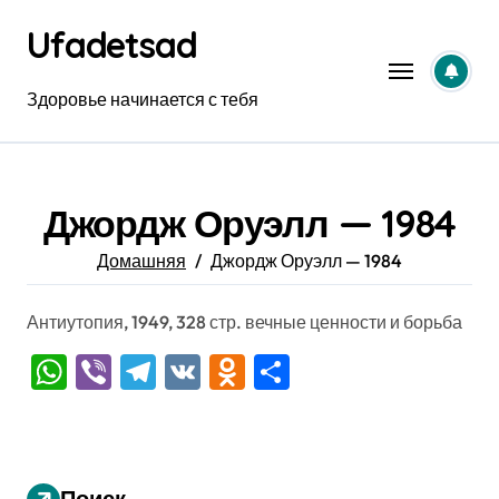
Перейти
Ufadetsad
к
содержанию
Здоровье начинается с тебя
Джордж Оруэлл — 1984
Домашняя
Джордж Оруэлл — 1984
Антиутопия, 1949, 328 стр. вечные ценности и борьба
WhatsApp
Viber
Telegram
VK
Odnoklassniki
Отправить
Поиск