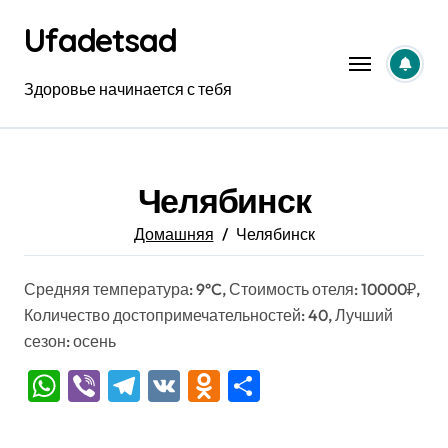
Перейти
Ufadetsad
к
содержанию
Здоровье начинается с тебя
Челябинск
Домашняя
Челябинск
Средняя температура: 9°C, Стоимость отеля: 10000₽,
Количество достопримечательностей: 40, Лучший
сезон: осень
WhatsApp
Viber
Telegram
VK
Odnoklassniki
Отправить