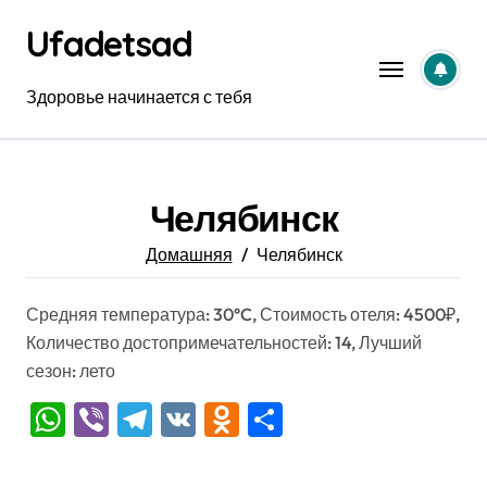
Перейти
Ufadetsad
к
содержанию
Здоровье начинается с тебя
Челябинск
Домашняя
Челябинск
Средняя температура: 30°C, Стоимость отеля: 4500₽,
Количество достопримечательностей: 14, Лучший
сезон: лето
WhatsApp
Viber
Telegram
VK
Odnoklassniki
Отправить