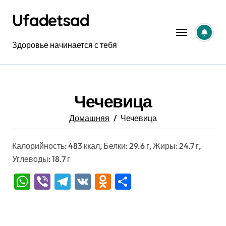
Перейти
Ufadetsad
к
содержанию
Здоровье начинается с тебя
Чечевица
Домашняя
Чечевица
Калорийность: 483 ккал, Белки: 29.6 г, Жиры: 24.7 г,
Углеводы: 18.7 г
WhatsApp
Viber
Telegram
VK
Odnoklassniki
Отправить