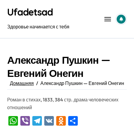
Перейти
Ufadetsad
к
содержанию
Здоровье начинается с тебя
Александр Пушкин —
Евгений Онегин
Домашняя
Александр Пушкин — Евгений Онегин
Роман в стихах, 1833, 384 стр. драма человеческих
отношений
WhatsApp
Viber
Telegram
VK
Odnoklassniki
Отправить