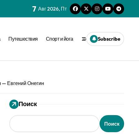
7
Авг 2026, Пт
нешним стимулом
а
Путешествия
Спорт и йога
Subscribe
та времени
еопределённости
еде
 динамике
 — Евгений Онегин
ения
Поиск
вне активации
ion
Поиск